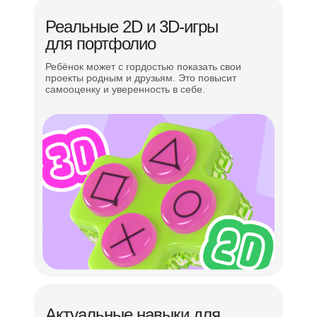
Реальные 2D и 3D-игры
для портфолио
Ребёнок может с гордостью показать свои
проекты родным и друзьям. Это повысит
Всестороннее
развитие
самооценку и уверенность в себе.
ребёнка — уделяем
внимание
мягким
навыкам
Командная работа
Проектное и логическое мышление
Постановка и решение задач
Навыки эффективной коммуникации
Актуальные навыки для