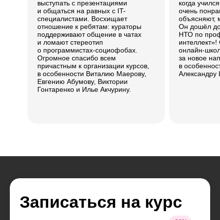
выступать с презентациями
когда учился
и общаться на равных с IT-
очень понра
специалистами. Восхищает
объясняют, 
отношение к ребятам: кураторы
Он дошёл д
поддерживают общение в чатах
НТО по про
и ломают стереотип
интеллект»!
о программистах-социофобах.
онлайн-школ
Огромное спасибо всем
за новое на
причастным к организации курсов,
в особеннос
в особенности Виталию Маерову,
Александру 
Евгению Абумову, Виктории
Гонтаренко и Илье Акчурину.
Записаться на курс