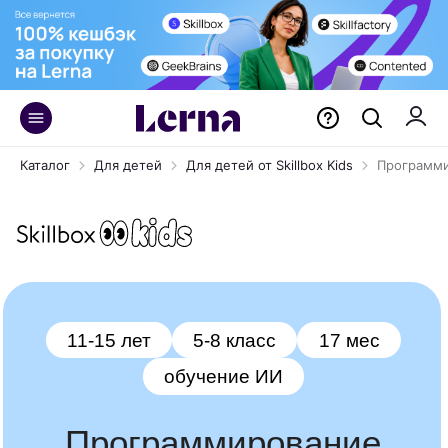
Каталог
Для детей
Для детей от Skillbox Kids
Программи
11-15 лет
5-8 класс
17 мес
обучение ИИ
Программирование
на Python PRO
Учимся создавать игры, сайты
и функциональных чат-ботов. Для ребят