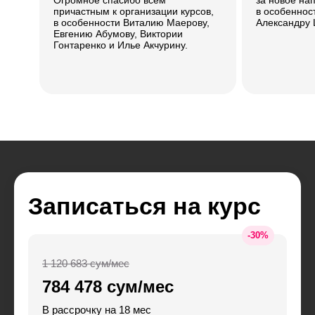
причастным к организации курсов,
в особеннос
в особенности Виталию Маерову,
Александру 
Евгению Абумову, Виктории
Гонтаренко и Илье Акчурину.
Записаться на курс
-
30
%
1 120 683 сум/мес
784 478 сум/мес
В рассрочку на 18 мес