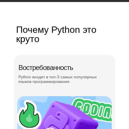
Почему Python это
круто
Востребованность
Всестороннее
развитие
ребёнка — уделяем
Python входит в топ-3 самых популярных
языков программирования.
внимание
мягким
навыкам
Командная работа
Проектное и логическое мышление