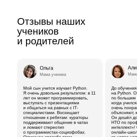
Отзывы наших
учеников
и родителей
Али
Ольга
Мама
Мама ученика
Мой сын учится изучает Python.
До обучени
Я очень довольна результатом: в 11
на Python. 
лет он может программировать,
по большим д
выступать с презентациями
когда учился
и общаться на равных с IT-
очень понра
специалистами. Восхищает
объясняют, 
отношение к ребятам: кураторы
Он дошёл д
поддерживают общение в чатах
НТО по про
и ломают стереотип
интеллект»!
о программистах-социофобах.
онлайн-школ
Огромное спасибо всем
за новое на